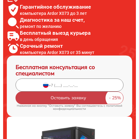
Гарантийное обслуживание
компьютера Ardor X073 до 3 лет
Диагностика за наш счет,
ремонт по желанию
Бесплатный выезд курьера
в день обращения
Срочный ремонт
компьютера Ardor X073 от 35 минут
Бесплатная консультация со
специалистом
Оставить заявку
Нажимая на кнопку "Оставить заявку" Вы соглашаетесь c
политикой
конфиденциальности