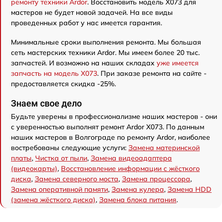
ремонту техники Ardor
. Восстановить модель X073 для
мастеров не будет новой задачей. На все виды
проведенных работ у нас имеется гарантия.
Минимальные сроки выполнения ремонта. Мы большая
сеть мастерских техники Ardor. Мы имеем более 20 тыс.
запчастей. И возможно на наших складах
уже имеется
запчасть на модель X073
. При заказе ремонта на сайте -
предоставляется скидка -25%.
Знаем свое дело
Будьте уверены в профессионализме наших мастеров - они
с уверенностью выполнят ремонт Ardor X073. По данным
наших мастеров в Волгограде по ремонту Ardor, наиболее
востребованы следующие услуги:
Замена материнской
платы
,
Чистка от пыли
,
Замена видеоадаптера
(видеокарты)
,
Восстановление информации с жёсткого
диска
,
Замена северного моста
,
Замена процессора
,
Замена оперативной памяти
,
Замена кулера
,
Замена HDD
(замена жёсткого диска)
,
Замена блока питания
.